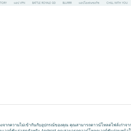
STORY
แอป VPN
BATTLE ROYALE GD
BLURRR
แอปโอเพ่นซอร์ซ
CHILL WITH YOU
นื่องจากความไม่เข้ากันกับอุปกรณ์ของคุณ คุณสามารถดาวน์โหลดไฟล์เก่าจาก
เวอร์ชันล่าสุดสำหรับ Android คุณสามารถดาวน์โหลดเวอร์ชันก่อนหน้าใด ๆ ข