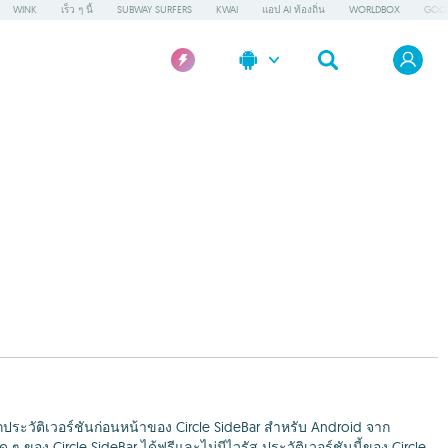
WINK
เร็ว ๆ นี้
SUBWAY SURFERS
KWAI
แอป AI ท้องถิ่น
WORLDBOX
GOOG
ประวัติเวอร์ชันก่อนหน้าของ Circle SideBar สำหรับ Android จาก
อง Circle SideBar ได้ฟรีและไม่มีไวรัส ประวัติเวอร์ชันนี้ของ Circle